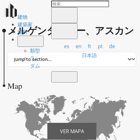
建物
建築家
メルゲンターラー、アスカン
場所
es
en
fr
pt
de
類型
Jump
日本語
ラン
to
ダム
section
Map
VER MAPA