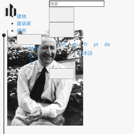
建物
建築家
場所
es
en
fr
pt
de
類型
日本語
ラン
ダム