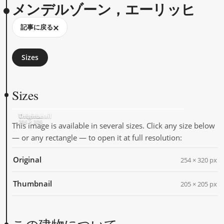
メンデルゾーン，エーリッヒ
記事に戻る
Sizes
Sizes
Original
Thumbnail
254 × 320
205 × 205
This image is available in several sizes. Click any size below
— or any rectangle — to open it at full resolution:
Original
254 × 320 px
Thumbnail
205 × 205 px