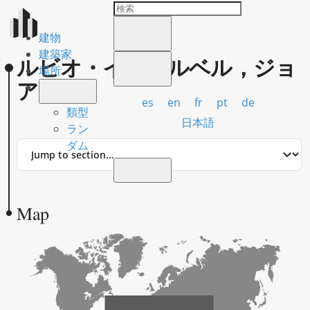
建物
建築家
ルビオ・イ・ベルベル，ジョ
場所
アン
es
en
fr
pt
de
類型
日本語
ラン
Jump
ダム
to
section
Map