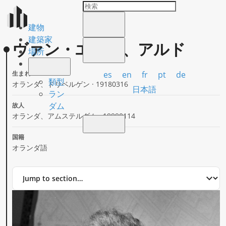
建物
建築家
ヴァン・エイク、アルド
場所
es
en
fr
pt
de
生まれ
類型
オランダ、ドリベルゲン · 19180316
日本語
ラン
ダム
故人
オランダ、アムステルダム · 19990114
国籍
オランダ語
Jump
to
section