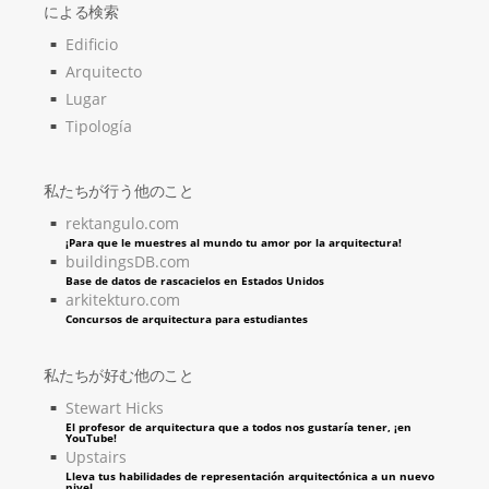
による検索
Edificio
Arquitecto
Lugar
Tipología
私たちが行う他のこと
rektangulo.com
¡Para que le muestres al mundo tu amor por la arquitectura!
buildingsDB.com
Base de datos de rascacielos en Estados Unidos
arkitekturo.com
Concursos de arquitectura para estudiantes
私たちが好む他のこと
Stewart Hicks
El profesor de arquitectura que a todos nos gustaría tener, ¡en
YouTube!
Upstairs
Lleva tus habilidades de representación arquitectónica a un nuevo
nivel