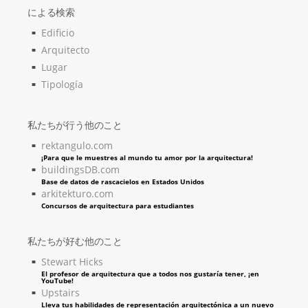
による検索
Edificio
Arquitecto
Lugar
Tipología
私たちが行う他のこと
rektangulo.com
¡Para que le muestres al mundo tu amor por la arquitectura!
buildingsDB.com
Base de datos de rascacielos en Estados Unidos
arkitekturo.com
Concursos de arquitectura para estudiantes
私たちが好む他のこと
Stewart Hicks
El profesor de arquitectura que a todos nos gustaría tener, ¡en
YouTube!
Upstairs
Lleva tus habilidades de representación arquitectónica a un nuevo