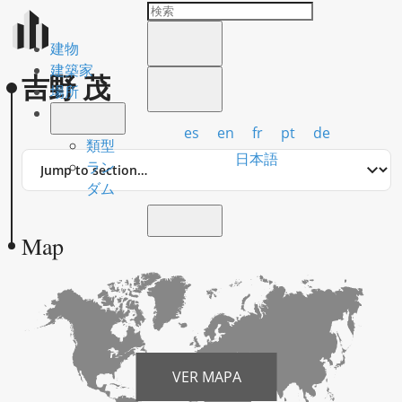
建物
建築家
吉野 茂
場所
es
en
fr
pt
de
類型
Jump
日本語
ラン
to
ダム
section
Map
VER MAPA