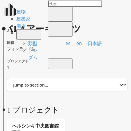
建物
建築家
ALAアーキテクツ
場所
es
en
日本語
類型
国籍
フィンランド語
ラン
ダム
プロジェクト
1
Jump
to
section
1 プロジェクト
ヘルシンキ中央図書館