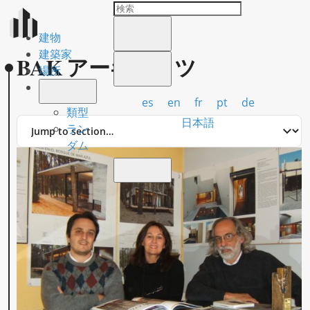
建物
建築家
BAK アーキテクツ
場所
es
en
fr
pt
de
類型
Jump
日本語
ラン
to
ダム
section