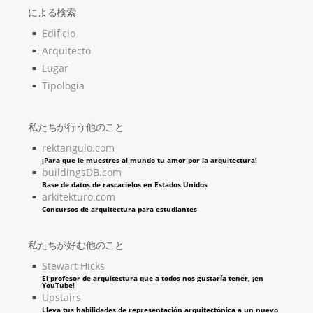
による検索
Edificio
Arquitecto
Lugar
Tipología
私たちが行う他のこと
rektangulo.com
¡Para que le muestres al mundo tu amor por la arquitectura!
buildingsDB.com
Base de datos de rascacielos en Estados Unidos
arkitekturo.com
Concursos de arquitectura para estudiantes
私たちが好む他のこと
Stewart Hicks
El profesor de arquitectura que a todos nos gustaría tener, ¡en
YouTube!
Upstairs
Lleva tus habilidades de representación arquitectónica a un nuevo