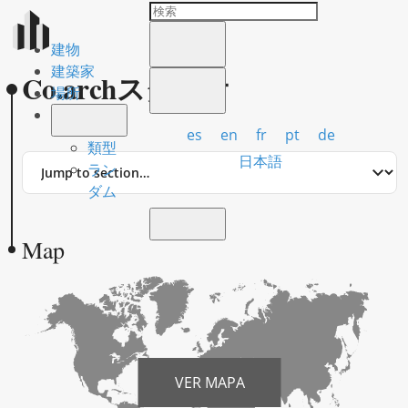
建物
建築家
Co.archスタジオ
場所
es
en
fr
pt
de
類型
Jump
日本語
ラン
to
ダム
section
Map
VER MAPA