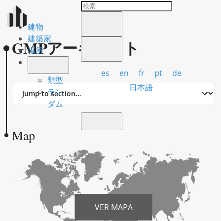
建物
建築家
GMPアーキテクト
場所
es
en
fr
pt
de
類型
Jump
日本語
ラン
to
ダム
section
Map
VER MAPA