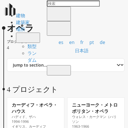
建物
建築家
オペラ
場所
es
en
fr
pt
de
プロジェクト
類型
4
日本語
ラン
ダム
Jump
to
section
4 プロジェクト
カーディフ・オペラ・
ニューヨーク・メトロ
ハウス
ポリタン・オペラ
ハディド、ザハ
ウォレス・カークマン（ハリ
1994-1996
ソン
イギリス、カーディフ
1963-1966