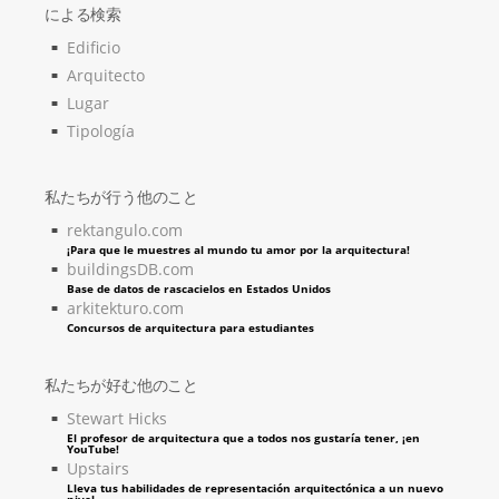
による検索
Edificio
Arquitecto
Lugar
Tipología
私たちが行う他のこと
rektangulo.com
¡Para que le muestres al mundo tu amor por la arquitectura!
buildingsDB.com
Base de datos de rascacielos en Estados Unidos
arkitekturo.com
Concursos de arquitectura para estudiantes
私たちが好む他のこと
Stewart Hicks
El profesor de arquitectura que a todos nos gustaría tener, ¡en
YouTube!
Upstairs
Lleva tus habilidades de representación arquitectónica a un nuevo
nivel