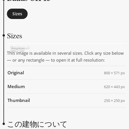
Sizes
Sizes
Original
Medium
Thumbnail
800 × 571
620 × 443
250 × 250
This image is available in several sizes. Click any size below
— or any rectangle — to open it at full resolution:
Original
800 × 571 px
Medium
620 × 443 px
Thumbnail
250 × 250 px
この建物について