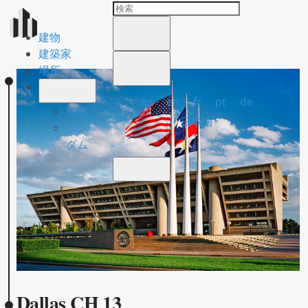
建物
建築家
場所
es
en
fr
pt
de
類型
日本語
ラン
ダム
Dallas CH 13