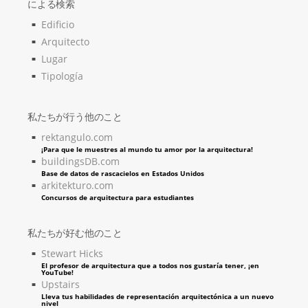
による検索
Edificio
Arquitecto
Lugar
Tipología
私たちが行う他のこと
rektangulo.com
¡Para que le muestres al mundo tu amor por la arquitectura!
buildingsDB.com
Base de datos de rascacielos en Estados Unidos
arkitekturo.com
Concursos de arquitectura para estudiantes
私たちが好む他のこと
Stewart Hicks
El profesor de arquitectura que a todos nos gustaría tener, ¡en
YouTube!
Upstairs
Lleva tus habilidades de representación arquitectónica a un nuevo
nivel