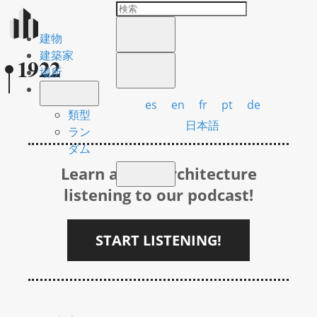
建物
建築家
1922
場所
es
en
fr
pt
de
類型
日本語
ラン
ダム
Learn about Architecture
listening to our podcast!
START LISTENING!