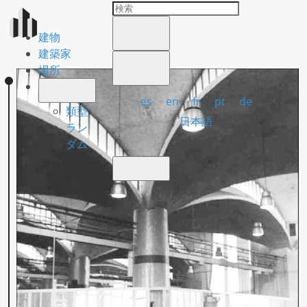
建物
建築家
場所
es
en
fr
pt
de
類型
日本語
ラン
ダム