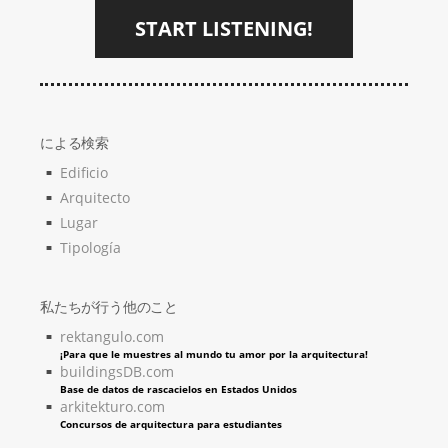
START LISTENING!
による検索
Edificio
Arquitecto
Lugar
Tipología
私たちが行う他のこと
rektangulo.com
¡Para que le muestres al mundo tu amor por la arquitectura!
buildingsDB.com
Base de datos de rascacielos en Estados Unidos
arkitekturo.com
Concursos de arquitectura para estudiantes