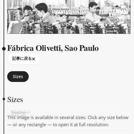
Fábrica Olivetti, Sao Paulo
記事に戻る
Sizes
Sizes
Original
Medium
Thumbnail
656 × 734
620 × 694
250 × 250
This image is available in several sizes. Click any size below
— or any rectangle — to open it at full resolution: